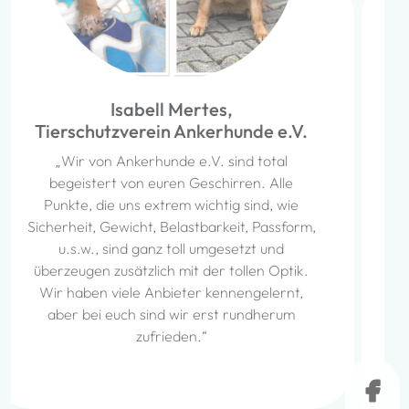
Jacqueline Kaisig,
Anifit Fachberaterin für
Hundeernährung
„Ich habe bislang kein qualitativ
hochwertigeres Hundegeschirr als das von
Style and Snout entdeckt. Oft werde ich
darauf angesprochen, woher ich dieses
Sicherheitsgeschirr habe. Durch das
einzigartige Patch-Design erkennen uns viele
während unserer Spaziergänge wieder. Die
Anpassungsmöglichkeiten des Geschirrs sind
super und können ganz individuell eingestellt
werden.“