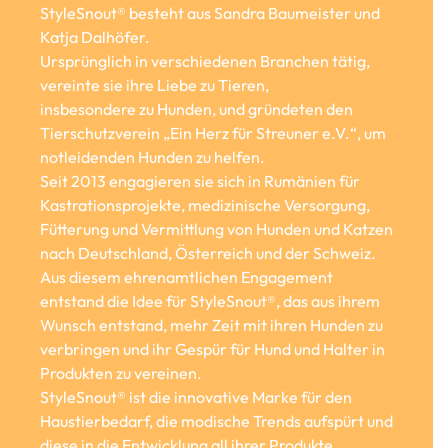
StyleSnout® besteht aus Sandra Baumeister und
Katja Dalhöfer.
Ursprünglich in verschiedenen Branchen tätig,
vereinte sie ihre Liebe zu Tieren,
insbesondere zu Hunden, und gründeten den
Tierschutzverein „Ein Herz für Streuner e.V.“, um
notleidenden Hunden zu helfen.
Seit 2013 engagieren sie sich in Rumänien für
Kastrationsprojekte, medizinische Versorgung,
Fütterung und Vermittlung von Hunden und Katzen
nach Deutschland, Österreich und der Schweiz.
Aus diesem ehrenamtlichen Engagement
entstand die Idee für StyleSnout®, das aus ihrem
Wunsch entstand, mehr Zeit mit ihren Hunden zu
verbringen und ihr Gespür für Hund und Halter in
Produkten zu vereinen.
StyleSnout® ist die innovative Marke für den
Haustierbedarf, die modische Trends aufspürt und
diese in die Entwicklung all ihrer Produkte