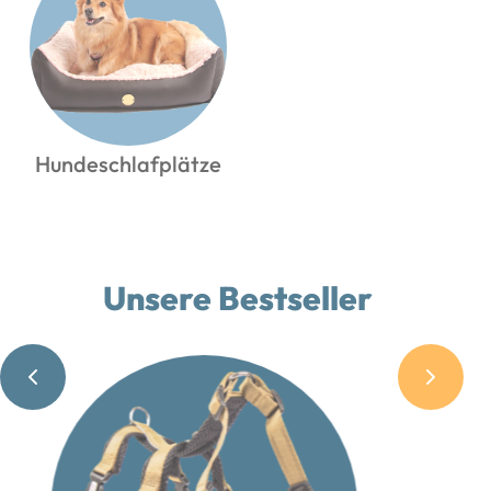
Hundeschlafplätze
Unsere Bestseller
P
N
r
e
e
x