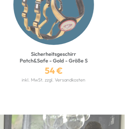
v
t
i
o
u
s
Sicherungskoppel
Gold
23 €
inkl. MwSt. zzgl. Versandkosten