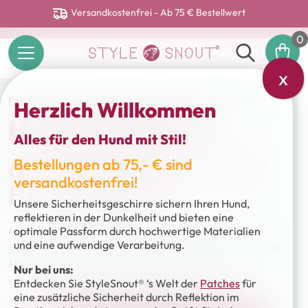
Versandkostenfrei - Ab 75 € Bestellwert
0
x
DIE EXPERTINNEN FÜR SICHERHEIT UND DESIGN
Herzlich Willkommen
Hundegeschirre
Alles für den Hund mit Stil!
als Sicherheits- oder
Bestellungen ab 75,- € sind
versandkostenfrei!
Brustgeschirr
Unsere Sicherheitsgeschirre sichern Ihren Hund,
reflektieren in der Dunkelheit und bieten eine
Mit dem Patch&Safe Sicherheitsgeschirr für Hunde
optimale Passform durch hochwertige Materialien
und eine aufwendige Verarbeitung.
garantieren wir dank perfekter Passform, hochwertiger
Materialien und aufwendiger Verarbeitung jederzeit
Nur bei uns:
sichere Spaziergänge mit Ihrem Liebling.
Entdecken Sie StyleSnout® ‘s Welt der
Patches
für
eine zusätzliche Sicherheit durch Reflektion im