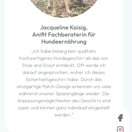
Rita Kampmann,
Freude am Hund Hundeschule
„Ich empfehle die Hundegeschirre von
StyleSnout, da sie durchdacht und für die
on
Bedürfnisse von Hund und Halter perfekt
h
geeignet sind. Man merkt, dass die Produkte
mit viel Hundeliebe und Sachverstand
entwickelt werden. Ich empfehle die
ele
Geschirre gerne an unsere Kunden und
ie
angehenden Hundetrainer weiter zumal
ind
sogar die Möglichkeit besteht einen eigenen
llt
Patch zu kreieren und somit gleich eine
eigene, individuelle Marke zu entwickeln. Tolle
Idee!“