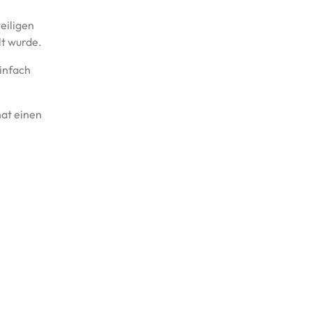
eiligen
lt wurde.
einfach
hat einen