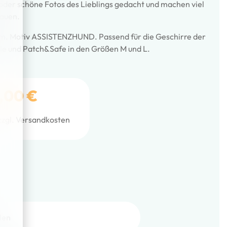
der schöne Fotos des Lieblings gedacht und machen viel
auen.
m. Motiv ASSISTENZHUND. Passend für die Geschirre der
le und Patch&Safe in den Größen M und L.
,00
€
zzgl.
Versandkosten