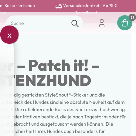
n: Keine tierischen
Versandkostenfrei - Ab 75 €
lien
Bestellwert
0
x
er – Patch it! –
ISTENZHUND
aufwendig gestickten StyleSnout®-Sticker und die
ustbereich des Hundes sind eine absolute Neuheit auf dem
darf. Die reflektierende Basis des Stickers ist hochwertig
chen oder Motiven bestickt, die je nach Tagesform oder für
se angebracht und ausgetauscht werden können. Die
n der Sicherheit Ihres Hundes auch besonders für