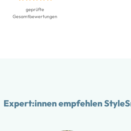
Bewertet mit
5.00
geprüfte
von 5
Gesamtbewertungen
Expert:innen empfehlen StyleS