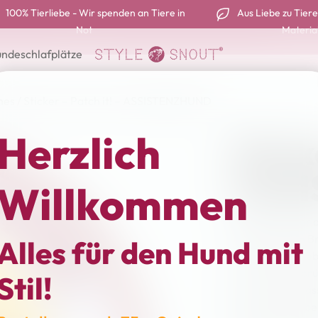
100% Tierliebe - Wir spenden an Tiere in
Aus Liebe zu Tiere
Not
Materia
ndeschlafplätze
hes
/ Sticker – Patch it! – ASSISTENZHUND
Herzlich
Stick
ASS
Willkommen
Die Designs der 
Anbringung im Br
Alles für den Hund mit
Markt für Hundebe
mit witzigen Sprü
Stil!
bestimmte Anläs
Sticker sind nebe