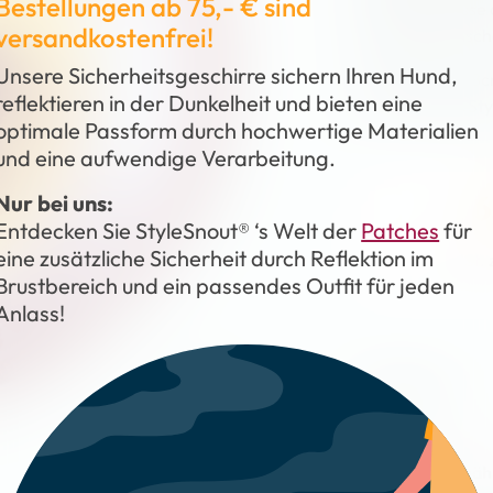
Bestellungen ab 75,- € sind
Schnappschüsse o
versandkostenfrei!
Spaß beim Ansch
Unsere Sicherheitsgeschirre sichern Ihren Hund,
Durchmesser: 8c
reflektieren in der Dunkelheit und bieten eine
Linien Patch&Sty
optimale Passform durch hochwertige Materialien
und eine aufwendige Verarbeitung.
6
Nur bei uns:
Entdecken Sie StyleSnout® ‘s Welt der
Patches
für
eine zusätzliche Sicherheit durch Reflektion im
inkl. MwSt.
Brustbereich und ein passendes Outfit für jeden
Anlass!
GRÖSSE