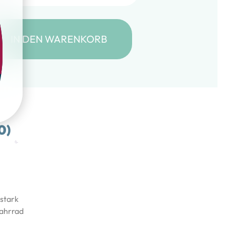
it! – ASSISTENZHUND Menge
IN DEN WARENKORB
0)
 stark
Fahrrad