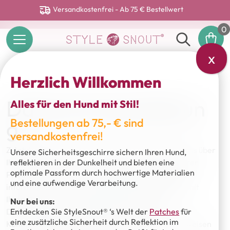
Versandkostenfrei - Ab 75 € Bestellwert
0
x
Herzlich Willkommen
Datenschutzerklärun
Alles für den Hund mit Stil!
g
Bestellungen ab 75,- € sind
versandkostenfrei!
Zuletzt geändert am 07. Januar 2019. Wir freuen uns über
Unsere Sicherheitsgeschirre sichern Ihren Hund,
Ihr Interesse an unserer Homepage. Der Schutz Ihrer
reflektieren in der Dunkelheit und bieten eine
optimale Passform durch hochwertige Materialien
Privatsphäre ist für uns sehr wichtig. Nachstehend
und eine aufwendige Verarbeitung.
informieren wir Sie ausführlich über den Umgang mit
Ihren Daten. Wir weisen darauf hin, dass die
Nur bei uns:
Datenübertragung im Internet (z.B. bei der
Entdecken Sie StyleSnout® ‘s Welt der
Patches
für
eine zusätzliche Sicherheit durch Reflektion im
Kommunikation per E-Mail) Sicherheitslücken aufweisen