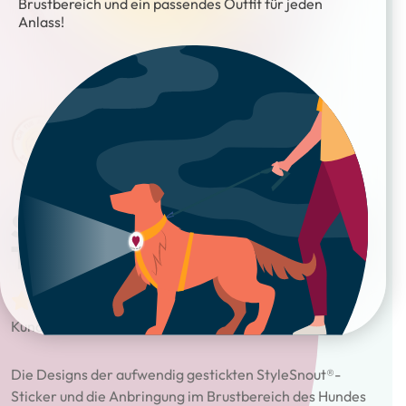
Brustbereich und ein passendes Outfit für jeden
Anlass!
Sticker – Patch it! – ICH
TUE ALLES FÜR KEKSE
geprüfte Gesamtbewertungen
(
1
Bewertet
1
Kundenrezension)
mit
4.00
von
5, basierend
auf
Die Designs der aufwendig gestickten StyleSnout®-
Kundenbewe
rtung
Sticker und die Anbringung im Brustbereich des Hundes