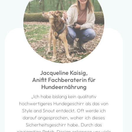
Gloria Volkheimer,
Fiffi&Struppi
„Bei ängstlichen Hunden ist es oft ein
schwieriger Kompromiss, eine zuverlässige
Sicherung umzusetzen und dem Hund
dennoch die Bewegungsfreiheit zu geben,
die er für seine Entwicklung braucht. Mit der
Sicherungskoppel hat man dafür ein sehr
wertvolles Hilfsmittel und ich empfehle es