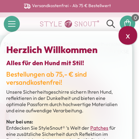
Versandkostenfrei - Ab 75 € Bestellwert
0
x
Start
/
Patch it! - Unsere reflektierenden Klettverschluss
Herzlich Willkommen
Patches
/ Sticker – Patch it! – ICH TUE ALLES FÜR KEKSE
Alles für den Hund mit Stil!
Bestellungen ab 75,- € sind
versandkostenfrei!
Unsere Sicherheitsgeschirre sichern Ihren Hund,
reflektieren in der Dunkelheit und bieten eine
optimale Passform durch hochwertige Materialien
und eine aufwendige Verarbeitung.
Nur bei uns:
Entdecken Sie StyleSnout® ‘s Welt der
Patches
für
eine zusätzliche Sicherheit durch Reflektion im