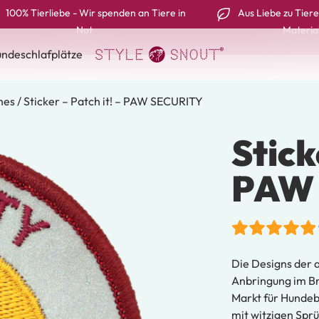
100% Tierliebe - Wir spenden an Tiere in
Aus Liebe zu Tiere
Not
Materia
ndeschlafplätze
hes
/ Sticker – Patch it! – PAW SECURITY
Stick
PAW
Bewertet mit
1
5.00
von 5,
Die Designs der 
basierend auf
Kundenbewertu
Anbringung im Br
Markt für Hundebe
mit witzigen Sprü