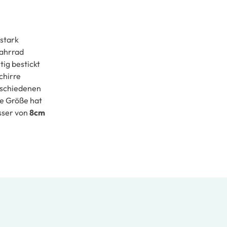
 stark
Fahrrad
tig bestickt
chirre
rschiedenen
ne Größe hat
sser von
8cm