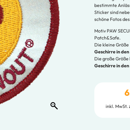
bestimmte Anläs
Sticker sind neb
schöne Fotos des
Motiv PAW SECURI
Patch&Safe.
Die kleine Größe
Geschirre in den
Die große Größe
Geschirre in de
6
inkl. MwSt.