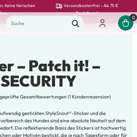
n: Keine tierischen
Versandkostenfrei - Ab 75 €
lien
Bestellwert
0
er – Patch it! –
 SECURITY
geprüfte Gesamtbewertungen
(
1
Kundenrezension)
aufwendig gestickten StyleSnout®-Sticker und die
ng
ustbereich des Hundes sind eine absolute Neuheit auf dem
darf. Die reflektierende Basis des Stickers ist hochwertig
chen oder Motiven bestickt, die je nach Tagesform oder für