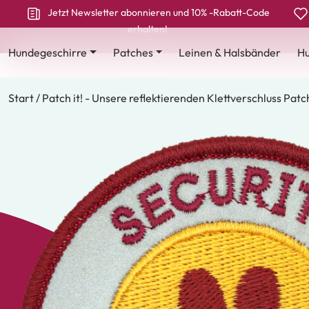
Jetzt Newsletter abonnieren und 10% -Rabatt-Code
erhalten!
Hundegeschirre
Patches
Leinen & Halsbänder
Hu
Start
/
Patch it! - Unsere reflektierenden Klettverschluss Patc