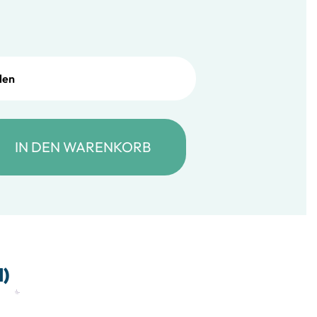
it! – PAW SECURITY Menge
IN DEN WARENKORB
)