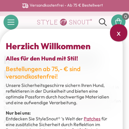
Versandkostenfrei - Ab 75 € Bestellwert
0
x
Herzlich Willkommen
Informationen für
Alles für den Hund mit Stil!
Bestellungen ab 75,- € sind
Händler
versandkostenfrei!
Unsere Sicherheitsgeschirre sichern Ihren Hund,
Sie sind Händler und möchten Produkte von Stylesnout in
reflektieren in der Dunkelheit und bieten eine
ihr Sortiment aufnehmen? Kontkatieren Sie uns
optimale Passform durch hochwertige Materialien
entweder direkt unter:
handel@stylesnout.de
oder kaufen
und eine aufwendige Verarbeitung.
Sie bequem über eine der folgenden Plattformen ein:
Nur bei uns:
Ankorstore
Entdecken Sie StyleSnout® ‘s Welt der
Patches
für
eine zusätzliche Sicherheit durch Reflektion im