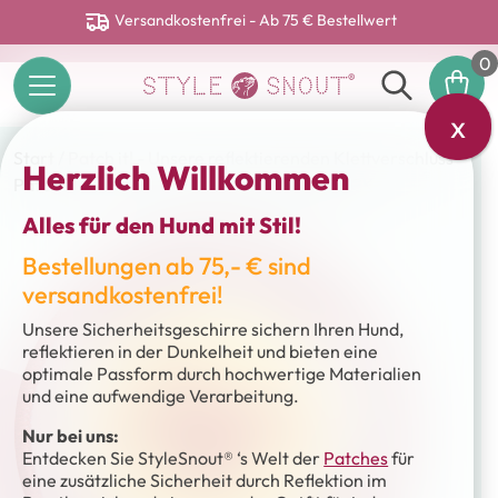
Versandkostenfrei - Ab 75 € Bestellwert
0
x
Start
/
Patch it! - Unsere reflektierenden Klettverschluss
Herzlich Willkommen
Patches
/ Sticker – Patch it! – WALKING JECK
Alles für den Hund mit Stil!
Bestellungen ab 75,- € sind
versandkostenfrei!
Unsere Sicherheitsgeschirre sichern Ihren Hund,
reflektieren in der Dunkelheit und bieten eine
optimale Passform durch hochwertige Materialien
und eine aufwendige Verarbeitung.
Nur bei uns:
Entdecken Sie StyleSnout® ‘s Welt der
Patches
für
eine zusätzliche Sicherheit durch Reflektion im