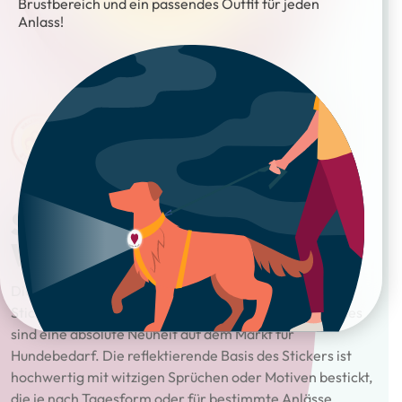
Brustbereich und ein passendes Outfit für jeden
Anlass!
Sticker – Patch it! –
WALKING JECK
Die Designs der aufwendig gestickten StyleSnout®-
Sticker und die Anbringung im Brustbereich des Hundes
sind eine absolute Neuheit auf dem Markt für
Hundebedarf. Die reflektierende Basis des Stickers ist
hochwertig mit witzigen Sprüchen oder Motiven bestickt,
die je nach Tagesform oder für bestimmte Anlässe