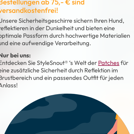
Bestellungen ab 75,- € sind
versandkostenfrei!
Einfach den pass
aussuchen, mit Hi
Unsere Sicherheitsgeschirre sichern Ihren Hund,
Geschirr kommt 
reflektieren in der Dunkelheit und bieten eine
ist verstellbar 
optimale Passform durch hochwertige Materialien
und eine aufwendige Verarbeitung.
Material: Gurtban
Ringe in Silber, 
Nur bei uns:
Entdecken Sie StyleSnout® ‘s Welt der
Patches
für
Farbe: Schwarz
eine zusätzliche Sicherheit durch Reflektion im
Verfügbar in den 
Brustbereich und ein passendes Outfit für jeden
Anlass!
49,00
inkl. MwSt.