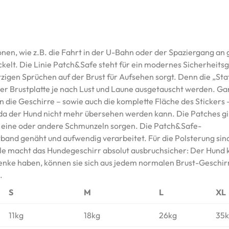
ionen, wie z.B. die Fahrt in der U-Bahn oder der Spaziergang an
elt. Die Linie Patch&Safe steht für ein modernes Sicherheitsg
itzigen Sprüchen auf der Brust für Aufsehen sorgt. Denn die „S
der Brustplatte je nach Lust und Laune ausgetauscht werden. G
 die Geschirre – sowie auch die komplette Fläche des Stickers –
da der Hund nicht mehr übersehen werden kann. Die Patches gib
s eine oder andere Schmunzeln sorgen. Die Patch&Safe-
band genäht und aufwendig verarbeitet. Für die Polsterung sind
lle macht das Hundegeschirr absolut ausbruchsicher: Der Hund 
lenke haben, können sie sich aus jedem normalen Brust-Geschir
.
S
M
L
XL
11kg
18kg
26kg
35