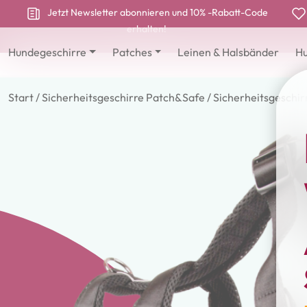
Jetzt Newsletter abonnieren und 10% -Rabatt-Code
erhalten!
Hundegeschirre
Patches
Leinen & Halsbänder
Hu
Start
/
Sicherheitsgeschirre Patch&Safe
/ Sicherheitsgeschi