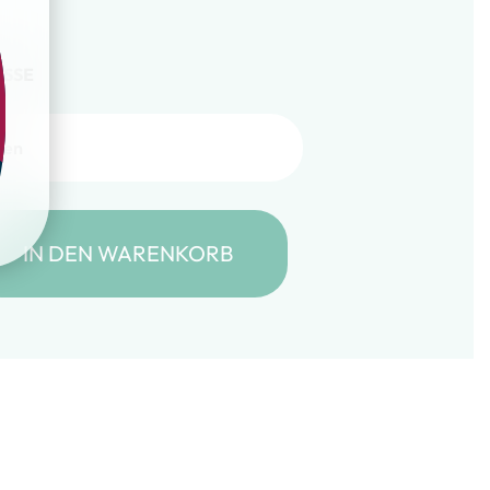
SSE
irr – Patch&Safe – Schwarz Menge
IN DEN WARENKORB