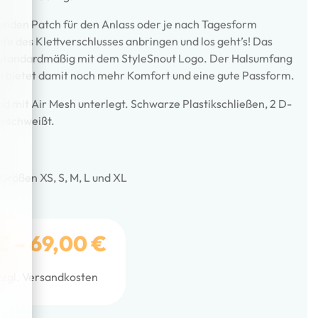
enden Patch für den Anlass oder je nach Tagesform
lfe des Klettverschlusses anbringen und los geht’s! Das
standardmäßig mit dem StyleSnout Logo. Der Halsumfang
und bietet damit noch mehr Komfort und eine gute Passform.
d mit Air Mesh unterlegt. Schwarze Plastikschließen, 2 D-
verschweißt.
Größen XS, S, M, L und XL
€
–
69,00
€
zzgl.
Versandkosten