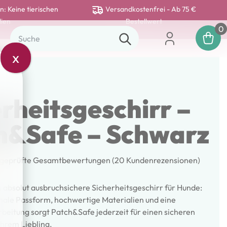
n: Keine tierischen
Versandkostenfrei - Ab 75 €
lien
Bestellwert
0
x
rheitsgeschirr –
h&Safe – Schwarz
geprüfte Gesamtbewertungen
(
20
Kundenrezensionen)
 absolut ausbruchsichere Sicherheitsgeschirr für Hunde:
ngen
male Passform, hochwertige Materialien und eine
beitung sorgt Patch&Safe jederzeit für einen sicheren
Ihrem Liebling.