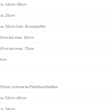
ca. 46cm-58cm
ca. 25cm
ca. 35cm (inkl. Brustplatte)
51cm bis max. 82cm
47cm bis max. 73cm
9cm
25mm, schwarze Plastikschließen
ca. 52cm-65cm
ca. 26cm