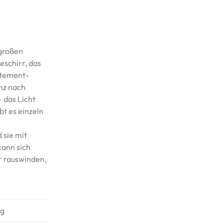
 großen
eschirr, das
tatement-
anz nach
 das Licht
t es einzeln
 sie mit
kann sich
r rauswinden,
kg