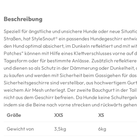
Beschreibung
Speziell für ängstliche und unsichere Hunde oder neue Situat
Straßen, hat StyleSnout® ein passendes Hundegeschirr entwick
den Hund optimal absichert, im Dunkeln reflektiert und mit w
Patches“ können mit Hilfe eines Klettverschlusses vorne auf 
Tagesform oder für bestimmte Anlässe. Zusätzlich reflektieren
und dienen so als Schutz in der Dämmerung oder Dunkelheit, 
zu kaufen und werden mit Sicherheit beim Gassigehen für da
Sicherheitsgeschirre sind verstellbar, aus hochwertigem Gurt
weichem Air Mesh unterlegt. Der zweite Bauchgurt in der Tai
nicht aus dem Geschirr befreien. Da Hunde keine Schulterge
indem sie die Beine nach vorne strecken und rückwärts gehen
Größe
XXS
XS
Gewicht von
3,5kg
6kg