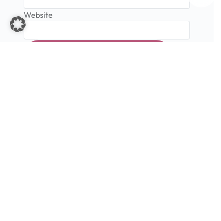
Website
Expert:innen empfehlen
StyleSnout
ZU DEN REFERENZEN