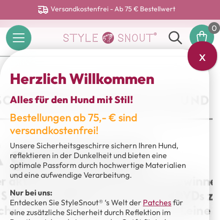
Versandkostenfrei - Ab 75 € Bestellwert
0
x
Herzlich Willkommen
Alles für den Hund mit Stil!
Bestellungen ab 75,- € sind
versandkostenfrei!
Unsere Sicherheitsgeschirre sichern Ihren Hund,
reflektieren in der Dunkelheit und bieten eine
optimale Passform durch hochwertige Materialien
und eine aufwendige Verarbeitung.
Nur bei uns:
Entdecken Sie StyleSnout® ‘s Welt der
Patches
für
eine zusätzliche Sicherheit durch Reflektion im