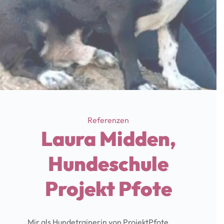
Categories
Referenzen
Laura Midden,
Hundeschule
Projekt Pfote
„Mir als Hundetrainerin von ProjektPfote