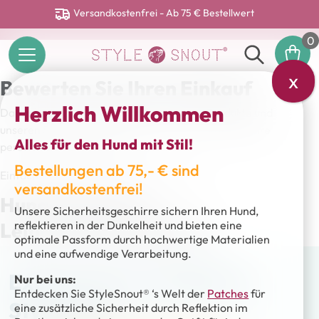
Versandkostenfrei - Ab 75 € Bestellwert
0
x
Bewerten Sie Ihren Einkauf
Herzlich Willkommen
Da wir uns stets darum bemühen, unsere Produkte und
unseren Service zu verbessern, freuen wir uns auf Ihre
Alles für den Hund mit Stil!
persönliche Bewertung!
Bestellungen ab 75,- € sind
Einfach Produkt anklicken und bewerten:
versandkostenfrei!
Hundegeschirre
Unsere Sicherheitsgeschirre sichern Ihren Hund,
Leinen und Halsbänder
reflektieren in der Dunkelheit und bieten eine
optimale Passform durch hochwertige Materialien
und eine aufwendige Verarbeitung.
Expert:innen empfehlen
Nur bei uns:
Entdecken Sie StyleSnout® ‘s Welt der
Patches
für
StyleSnout
eine zusätzliche Sicherheit durch Reflektion im